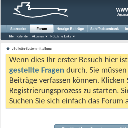
Startseite
Forum
Heutige Beiträge
Schiffsdatenbank
I
Hilfe
Kalender
Aktionen
Nützliche Links
vBulletin-Systemmitteilung
Wenn dies Ihr erster Besuch hier ist,
gestellte Fragen
durch. Sie müssen
Beiträge verfassen können. Klicken 
Registrierungsprozess zu starten. S
Suchen Sie sich einfach das Forum a