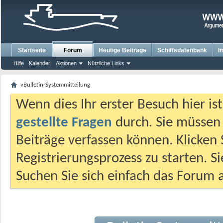
Startseite
Forum
Heutige Beiträge
Schiffsdatenbank
I
Hilfe
Kalender
Aktionen
Nützliche Links
vBulletin-Systemmitteilung
Wenn dies Ihr erster Besuch hier ist,
gestellte Fragen
durch. Sie müssen
Beiträge verfassen können. Klicken 
Registrierungsprozess zu starten. S
Suchen Sie sich einfach das Forum a