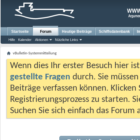
Startseite
Forum
Heutige Beiträge
Schiffsdatenbank
I
Hilfe
Kalender
Aktionen
Nützliche Links
vBulletin-Systemmitteilung
Wenn dies Ihr erster Besuch hier ist,
gestellte Fragen
durch. Sie müssen
Beiträge verfassen können. Klicken 
Registrierungsprozess zu starten. S
Suchen Sie sich einfach das Forum a