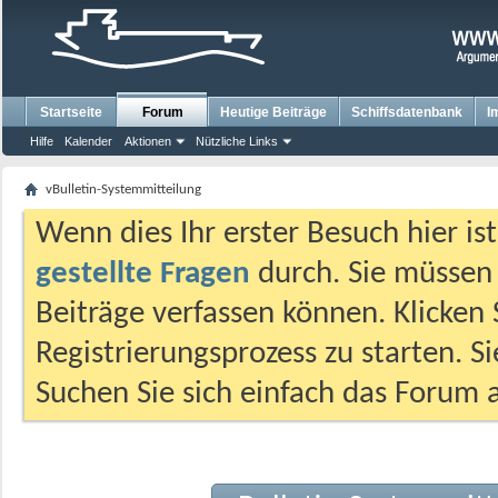
Startseite
Forum
Heutige Beiträge
Schiffsdatenbank
I
Hilfe
Kalender
Aktionen
Nützliche Links
vBulletin-Systemmitteilung
Wenn dies Ihr erster Besuch hier ist,
gestellte Fragen
durch. Sie müssen
Beiträge verfassen können. Klicken 
Registrierungsprozess zu starten. S
Suchen Sie sich einfach das Forum a