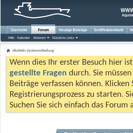
Startseite
Forum
Heutige Beiträge
Schiffsdatenbank
I
Hilfe
Kalender
Aktionen
Nützliche Links
vBulletin-Systemmitteilung
Wenn dies Ihr erster Besuch hier ist,
gestellte Fragen
durch. Sie müssen
Beiträge verfassen können. Klicken 
Registrierungsprozess zu starten. S
Suchen Sie sich einfach das Forum a