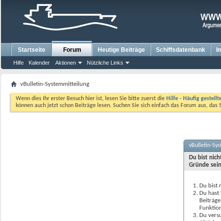
Startseite
Forum
Heutige Beiträge
Schiffsdatenbank
I
Hilfe
Kalender
Aktionen
Nützliche Links
vBulletin-Systemmitteilung
Wenn dies Ihr erster Besuch hier ist, lesen Sie bitte zuerst die
Hilfe - Häufig gestell
können auch jetzt schon Beiträge lesen. Suchen Sie sich einfach das Forum aus, das 
vBulletin-Sy
Du bist nic
Gründe sein
Du bist 
Du hast 
Beiträge
Funktion
Du versu