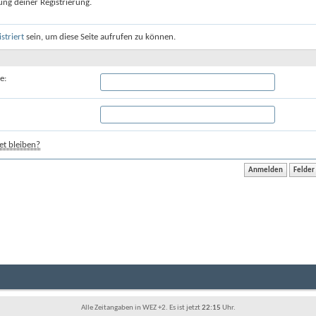
ung deiner Registrierung.
istriert
sein, um diese Seite aufrufen zu können.
e:
t bleiben?
Alle Zeitangaben in WEZ +2. Es ist jetzt
22:15
Uhr.