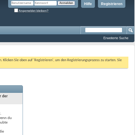
Hilfe
Registrieren
Angemeldet bleiben?
Erweiterte Suche
n. Klicken Sie oben auf 'Registrieren', um den Registrierungsprozess zu starten. Sie
r der
.
 wenn du
aubte
die