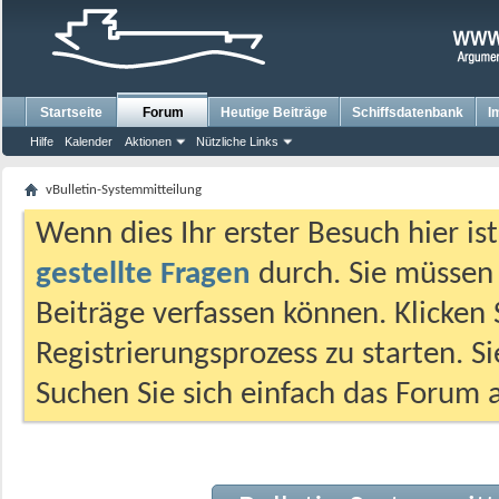
Startseite
Forum
Heutige Beiträge
Schiffsdatenbank
I
Hilfe
Kalender
Aktionen
Nützliche Links
vBulletin-Systemmitteilung
Wenn dies Ihr erster Besuch hier ist,
gestellte Fragen
durch. Sie müssen
Beiträge verfassen können. Klicken 
Registrierungsprozess zu starten. S
Suchen Sie sich einfach das Forum a