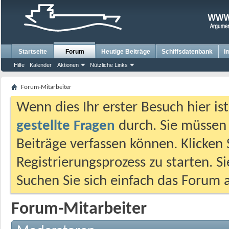
Startseite
Forum
Heutige Beiträge
Schiffsdatenbank
I
Hilfe
Kalender
Aktionen
Nützliche Links
Forum-Mitarbeiter
Wenn dies Ihr erster Besuch hier ist,
gestellte Fragen
durch. Sie müssen
Beiträge verfassen können. Klicken 
Registrierungsprozess zu starten. S
Suchen Sie sich einfach das Forum a
Forum-Mitarbeiter