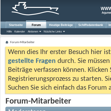
Startseite
Forum
Heutige Beiträge
Schiffsdatenbank
I
Hilfe
Kalender
Aktionen
Nützliche Links
Forum-Mitarbeiter
Wenn dies Ihr erster Besuch hier ist,
gestellte Fragen
durch. Sie müssen
Beiträge verfassen können. Klicken 
Registrierungsprozess zu starten. S
Suchen Sie sich einfach das Forum a
Forum-Mitarbeiter