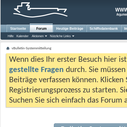
Startseite
Forum
Heutige Beiträge
Schiffsdatenbank
I
Hilfe
Kalender
Aktionen
Nützliche Links
vBulletin-Systemmitteilung
Wenn dies Ihr erster Besuch hier ist,
gestellte Fragen
durch. Sie müssen
Beiträge verfassen können. Klicken 
Registrierungsprozess zu starten. S
Suchen Sie sich einfach das Forum a