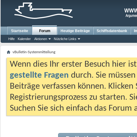
Startseite
Forum
Heutige Beiträge
Schiffsdatenbank
I
Hilfe
Kalender
Aktionen
Nützliche Links
vBulletin-Systemmitteilung
Wenn dies Ihr erster Besuch hier ist,
gestellte Fragen
durch. Sie müssen
Beiträge verfassen können. Klicken 
Registrierungsprozess zu starten. S
Suchen Sie sich einfach das Forum a