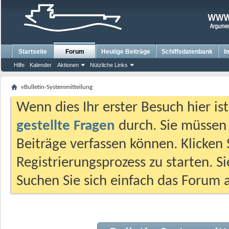
Startseite
Forum
Heutige Beiträge
Schiffsdatenbank
I
Hilfe
Kalender
Aktionen
Nützliche Links
vBulletin-Systemmitteilung
Wenn dies Ihr erster Besuch hier ist,
gestellte Fragen
durch. Sie müssen
Beiträge verfassen können. Klicken 
Registrierungsprozess zu starten. S
Suchen Sie sich einfach das Forum a