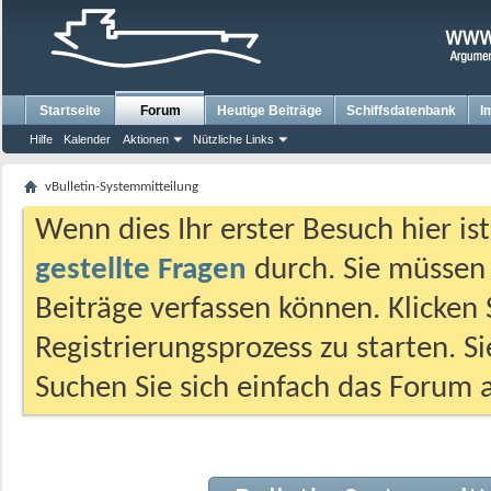
Startseite
Forum
Heutige Beiträge
Schiffsdatenbank
I
Hilfe
Kalender
Aktionen
Nützliche Links
vBulletin-Systemmitteilung
Wenn dies Ihr erster Besuch hier ist,
gestellte Fragen
durch. Sie müssen
Beiträge verfassen können. Klicken 
Registrierungsprozess zu starten. S
Suchen Sie sich einfach das Forum a