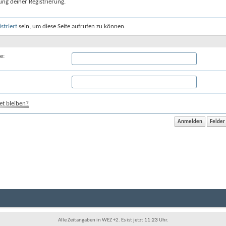
ung deiner Registrierung.
istriert
sein, um diese Seite aufrufen zu können.
e:
t bleiben?
Alle Zeitangaben in WEZ +2. Es ist jetzt
11:23
Uhr.