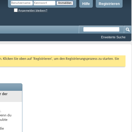
Hilfe
Registrieren
Angemeldet bleiben?
Erweiterte Suche
n. Klicken Sie oben auf 'Registrieren', um den Registrierungsprozess zu starten. Sie
r der
.
 wenn du
aubte
die