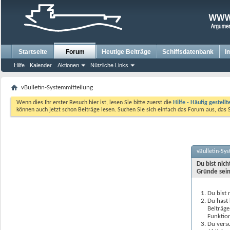
Startseite
Forum
Heutige Beiträge
Schiffsdatenbank
I
Hilfe
Kalender
Aktionen
Nützliche Links
vBulletin-Systemmitteilung
Wenn dies Ihr erster Besuch hier ist, lesen Sie bitte zuerst die
Hilfe - Häufig gestell
können auch jetzt schon Beiträge lesen. Suchen Sie sich einfach das Forum aus, das 
vBulletin-Sy
Du bist nic
Gründe sein
Du bist 
Du hast 
Beiträge
Funktion
Du versu