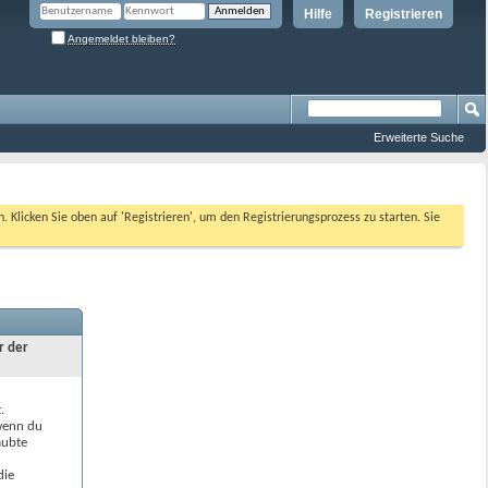
Hilfe
Registrieren
Angemeldet bleiben?
Erweiterte Suche
n. Klicken Sie oben auf 'Registrieren', um den Registrierungsprozess zu starten. Sie
r der
.
 wenn du
aubte
die