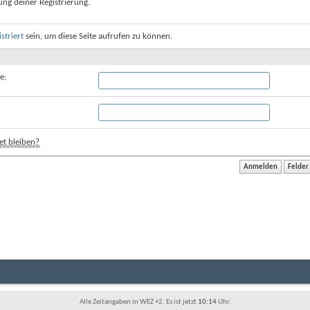
ung deiner Registrierung.
istriert
sein, um diese Seite aufrufen zu können.
e:
t bleiben?
Alle Zeitangaben in WEZ +2. Es ist jetzt
10:14
Uhr.