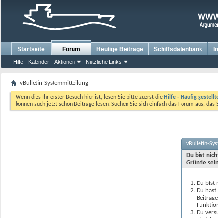
Startseite
Forum
Heutige Beiträge
Schiffsdatenbank
I
Hilfe
Kalender
Aktionen
Nützliche Links
vBulletin-Systemmitteilung
Wenn dies Ihr erster Besuch hier ist, lesen Sie bitte zuerst die
Hilfe - Häufig gestell
können auch jetzt schon Beiträge lesen. Suchen Sie sich einfach das Forum aus, das 
vBulletin-Sy
Du bist nic
Gründe sein
Du bist 
Du hast 
Beiträge
Funktion
Du versu