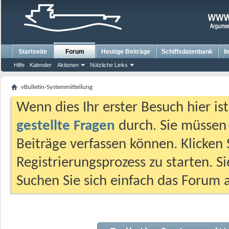
Startseite
Forum
Heutige Beiträge
Schiffsdatenbank
I
Hilfe
Kalender
Aktionen
Nützliche Links
vBulletin-Systemmitteilung
Wenn dies Ihr erster Besuch hier ist,
gestellte Fragen
durch. Sie müssen
Beiträge verfassen können. Klicken 
Registrierungsprozess zu starten. S
Suchen Sie sich einfach das Forum a