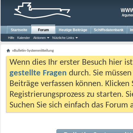
Startseite
Forum
Heutige Beiträge
Schiffsdatenbank
I
Hilfe
Kalender
Aktionen
Nützliche Links
vBulletin-Systemmitteilung
Wenn dies Ihr erster Besuch hier ist,
gestellte Fragen
durch. Sie müssen
Beiträge verfassen können. Klicken 
Registrierungsprozess zu starten. S
Suchen Sie sich einfach das Forum a