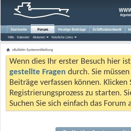
Startseite
Forum
Heutige Beiträge
Schiffsdatenbank
I
Hilfe
Kalender
Aktionen
Nützliche Links
vBulletin-Systemmitteilung
Wenn dies Ihr erster Besuch hier ist,
gestellte Fragen
durch. Sie müssen
Beiträge verfassen können. Klicken 
Registrierungsprozess zu starten. S
Suchen Sie sich einfach das Forum a