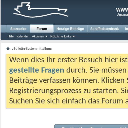
Startseite
Forum
Heutige Beiträge
Schiffsdatenbank
I
Hilfe
Kalender
Aktionen
Nützliche Links
vBulletin-Systemmitteilung
Wenn dies Ihr erster Besuch hier ist,
gestellte Fragen
durch. Sie müssen
Beiträge verfassen können. Klicken 
Registrierungsprozess zu starten. S
Suchen Sie sich einfach das Forum a