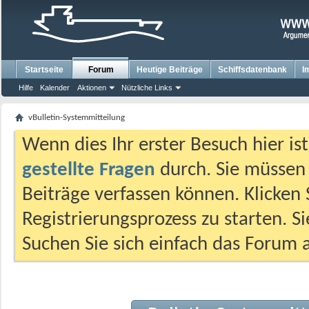
Startseite
Forum
Heutige Beiträge
Schiffsdatenbank
I
Hilfe
Kalender
Aktionen
Nützliche Links
vBulletin-Systemmitteilung
Wenn dies Ihr erster Besuch hier ist,
gestellte Fragen
durch. Sie müssen
Beiträge verfassen können. Klicken 
Registrierungsprozess zu starten. S
Suchen Sie sich einfach das Forum a