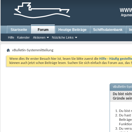
Startseite
Forum
Heutige Beiträge
Schiffsdatenbank
I
Hilfe
Kalender
Aktionen
Nützliche Links
vBulletin-Systemmitteilung
Wenn dies Ihr erster Besuch hier ist, lesen Sie bitte zuerst die
Hilfe - Häufig gestell
können auch jetzt schon Beiträge lesen. Suchen Sie sich einfach das Forum aus, das 
vBulletin-Sy
Du bist nic
Gründe sein
Du bist 
Du hast 
Beiträge
Funktion
Du versu