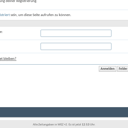
ung deiner Registrierung.
istriert
sein, um diese Seite aufrufen zu können.
e:
t bleiben?
Alle Zeitangaben in WEZ +2. Es ist jetzt
12:53
Uhr.