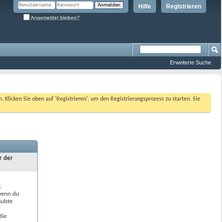
Hilfe
Registrieren
Angemeldet bleiben?
Erweiterte Suche
n. Klicken Sie oben auf 'Registrieren', um den Registrierungsprozess zu starten. Sie
r der
.
 wenn du
aubte
die