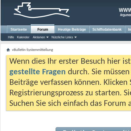
Startseite
Forum
Heutige Beiträge
Schiffsdatenbank
I
Hilfe
Kalender
Aktionen
Nützliche Links
vBulletin-Systemmitteilung
Wenn dies Ihr erster Besuch hier ist,
gestellte Fragen
durch. Sie müssen
Beiträge verfassen können. Klicken 
Registrierungsprozess zu starten. S
Suchen Sie sich einfach das Forum a