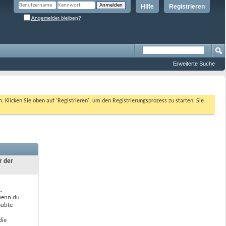
Hilfe
Registrieren
Angemeldet bleiben?
Erweiterte Suche
n. Klicken Sie oben auf 'Registrieren', um den Registrierungsprozess zu starten. Sie
r der
.
 wenn du
aubte
die