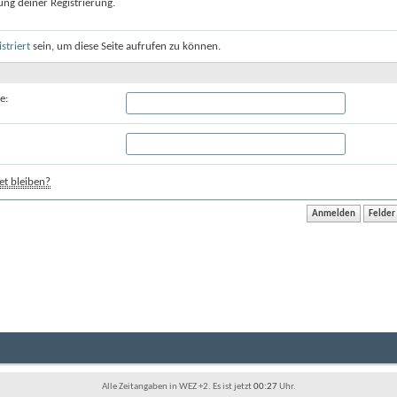
ung deiner Registrierung.
istriert
sein, um diese Seite aufrufen zu können.
e:
t bleiben?
Alle Zeitangaben in WEZ +2. Es ist jetzt
00:27
Uhr.