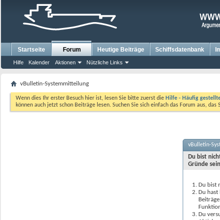
Startseite
Forum
Heutige Beiträge
Schiffsdatenbank
I
Hilfe
Kalender
Aktionen
Nützliche Links
vBulletin-Systemmitteilung
Wenn dies Ihr erster Besuch hier ist, lesen Sie bitte zuerst die
Hilfe - Häufig gestell
können auch jetzt schon Beiträge lesen. Suchen Sie sich einfach das Forum aus, das 
vBulletin-Sy
Du bist nic
Gründe sein
Du bist 
Du hast 
Beiträge
Funktion
Du versu