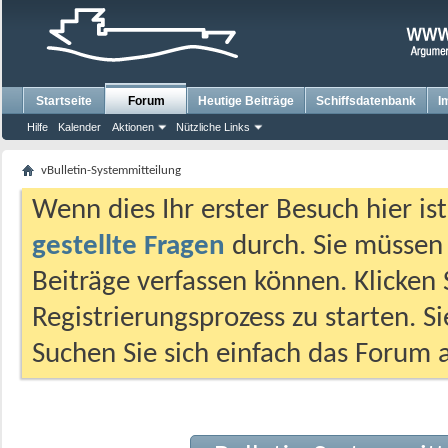
Startseite
Forum
Heutige Beiträge
Schiffsdatenbank
I
Hilfe
Kalender
Aktionen
Nützliche Links
vBulletin-Systemmitteilung
Wenn dies Ihr erster Besuch hier ist,
gestellte Fragen
durch. Sie müssen
Beiträge verfassen können. Klicken 
Registrierungsprozess zu starten. S
Suchen Sie sich einfach das Forum a