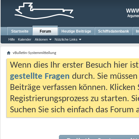
Startseite
Forum
Heutige Beiträge
Schiffsdatenbank
I
Hilfe
Kalender
Aktionen
Nützliche Links
vBulletin-Systemmitteilung
Wenn dies Ihr erster Besuch hier ist,
gestellte Fragen
durch. Sie müssen
Beiträge verfassen können. Klicken 
Registrierungsprozess zu starten. S
Suchen Sie sich einfach das Forum a