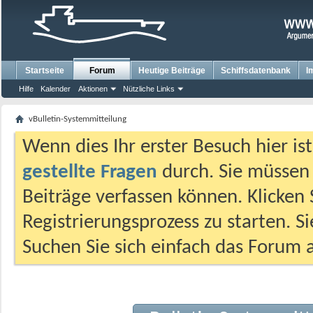
Startseite
Forum
Heutige Beiträge
Schiffsdatenbank
I
Hilfe
Kalender
Aktionen
Nützliche Links
vBulletin-Systemmitteilung
Wenn dies Ihr erster Besuch hier ist,
gestellte Fragen
durch. Sie müssen
Beiträge verfassen können. Klicken 
Registrierungsprozess zu starten. S
Suchen Sie sich einfach das Forum a