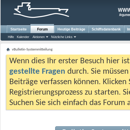
Startseite
Forum
Heutige Beiträge
Schiffsdatenbank
I
Hilfe
Kalender
Aktionen
Nützliche Links
vBulletin-Systemmitteilung
Wenn dies Ihr erster Besuch hier ist,
gestellte Fragen
durch. Sie müssen
Beiträge verfassen können. Klicken 
Registrierungsprozess zu starten. S
Suchen Sie sich einfach das Forum a