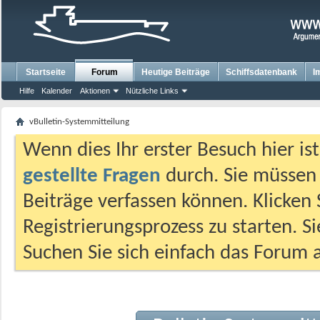
Startseite
Forum
Heutige Beiträge
Schiffsdatenbank
I
Hilfe
Kalender
Aktionen
Nützliche Links
vBulletin-Systemmitteilung
Wenn dies Ihr erster Besuch hier ist,
gestellte Fragen
durch. Sie müssen
Beiträge verfassen können. Klicken 
Registrierungsprozess zu starten. S
Suchen Sie sich einfach das Forum a