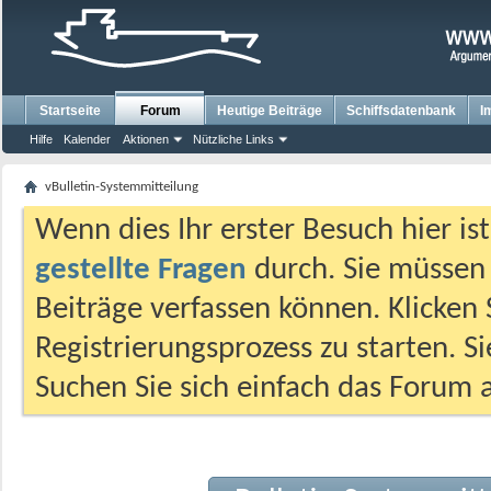
Startseite
Forum
Heutige Beiträge
Schiffsdatenbank
I
Hilfe
Kalender
Aktionen
Nützliche Links
vBulletin-Systemmitteilung
Wenn dies Ihr erster Besuch hier ist,
gestellte Fragen
durch. Sie müssen
Beiträge verfassen können. Klicken 
Registrierungsprozess zu starten. S
Suchen Sie sich einfach das Forum a