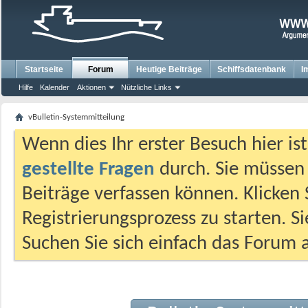
Startseite
Forum
Heutige Beiträge
Schiffsdatenbank
I
Hilfe
Kalender
Aktionen
Nützliche Links
vBulletin-Systemmitteilung
Wenn dies Ihr erster Besuch hier ist,
gestellte Fragen
durch. Sie müssen
Beiträge verfassen können. Klicken 
Registrierungsprozess zu starten. S
Suchen Sie sich einfach das Forum a