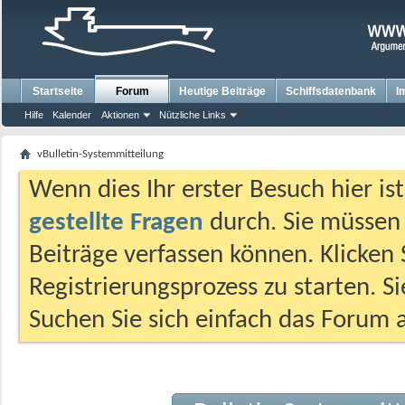
Startseite
Forum
Heutige Beiträge
Schiffsdatenbank
I
Hilfe
Kalender
Aktionen
Nützliche Links
vBulletin-Systemmitteilung
Wenn dies Ihr erster Besuch hier ist,
gestellte Fragen
durch. Sie müssen
Beiträge verfassen können. Klicken 
Registrierungsprozess zu starten. S
Suchen Sie sich einfach das Forum a