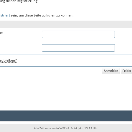
ung deiner Registrierung.
istriert
sein, um diese Seite aufrufen zu können.
e:
t bleiben?
Alle Zeitangaben in WEZ +2. Es ist jetzt
13:23
Uhr.