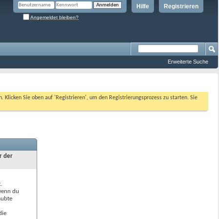
Hilfe
Registrieren
Angemeldet bleiben?
Erweiterte Suche
n. Klicken Sie oben auf 'Registrieren', um den Registrierungsprozess zu starten. Sie
r der
.
 wenn du
aubte
die