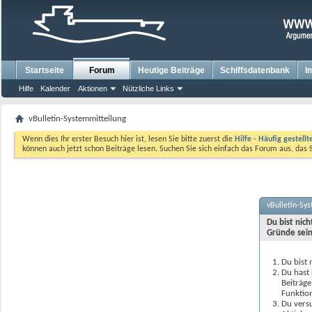
Startseite
Forum
Heutige Beiträge
Schiffsdatenbank
I
Hilfe
Kalender
Aktionen
Nützliche Links
vBulletin-Systemmitteilung
Wenn dies Ihr erster Besuch hier ist, lesen Sie bitte zuerst die
Hilfe - Häufig gestell
können auch jetzt schon Beiträge lesen. Suchen Sie sich einfach das Forum aus, das 
vBulletin-Sy
Du bist nic
Gründe sein
Du bist 
Du hast 
Beiträge
Funktion
Du versu