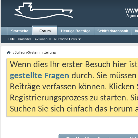
Startseite
Forum
Heutige Beiträge
Schiffsdatenbank
I
Hilfe
Kalender
Aktionen
Nützliche Links
vBulletin-Systemmitteilung
Wenn dies Ihr erster Besuch hier ist,
gestellte Fragen
durch. Sie müssen
Beiträge verfassen können. Klicken 
Registrierungsprozess zu starten. S
Suchen Sie sich einfach das Forum a