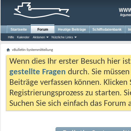
Startseite
Forum
Heutige Beiträge
Schiffsdatenbank
I
Hilfe
Kalender
Aktionen
Nützliche Links
vBulletin-Systemmitteilung
Wenn dies Ihr erster Besuch hier ist,
gestellte Fragen
durch. Sie müssen
Beiträge verfassen können. Klicken 
Registrierungsprozess zu starten. S
Suchen Sie sich einfach das Forum a