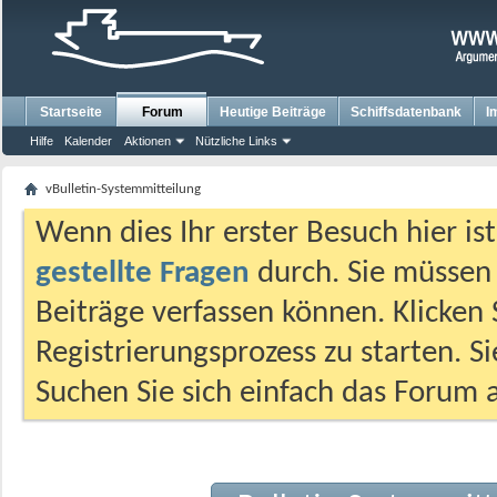
Startseite
Forum
Heutige Beiträge
Schiffsdatenbank
I
Hilfe
Kalender
Aktionen
Nützliche Links
vBulletin-Systemmitteilung
Wenn dies Ihr erster Besuch hier ist,
gestellte Fragen
durch. Sie müssen
Beiträge verfassen können. Klicken 
Registrierungsprozess zu starten. S
Suchen Sie sich einfach das Forum a