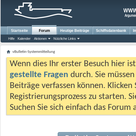
Startseite
Forum
Heutige Beiträge
Schiffsdatenbank
I
Hilfe
Kalender
Aktionen
Nützliche Links
vBulletin-Systemmitteilung
Wenn dies Ihr erster Besuch hier ist,
gestellte Fragen
durch. Sie müssen
Beiträge verfassen können. Klicken 
Registrierungsprozess zu starten. S
Suchen Sie sich einfach das Forum a