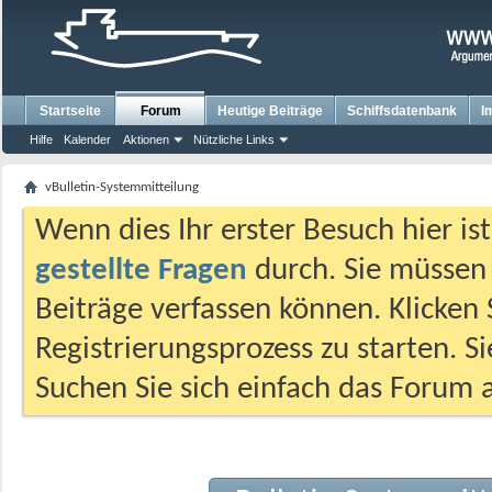
Startseite
Forum
Heutige Beiträge
Schiffsdatenbank
I
Hilfe
Kalender
Aktionen
Nützliche Links
vBulletin-Systemmitteilung
Wenn dies Ihr erster Besuch hier ist,
gestellte Fragen
durch. Sie müssen
Beiträge verfassen können. Klicken 
Registrierungsprozess zu starten. S
Suchen Sie sich einfach das Forum a