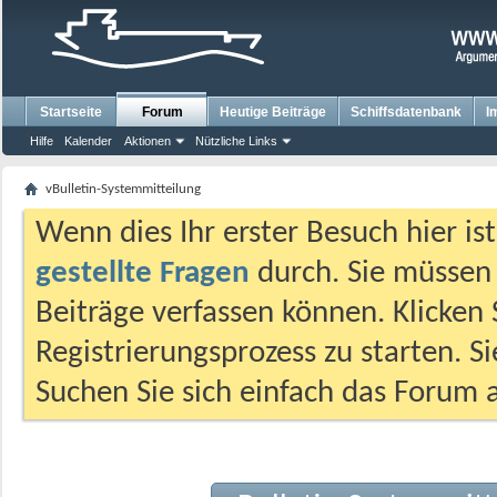
Startseite
Forum
Heutige Beiträge
Schiffsdatenbank
I
Hilfe
Kalender
Aktionen
Nützliche Links
vBulletin-Systemmitteilung
Wenn dies Ihr erster Besuch hier ist,
gestellte Fragen
durch. Sie müssen
Beiträge verfassen können. Klicken 
Registrierungsprozess zu starten. S
Suchen Sie sich einfach das Forum a