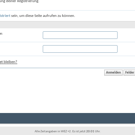
ung deiner Registrierung.
istriert
sein, um diese Seite aufrufen zu können.
e:
t bleiben?
Alle Zeitangaben in WEZ +2. Es ist jetzt
20:01
Uhr.