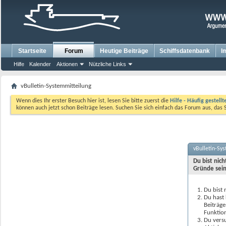
Startseite
Forum
Heutige Beiträge
Schiffsdatenbank
I
Hilfe
Kalender
Aktionen
Nützliche Links
vBulletin-Systemmitteilung
Wenn dies Ihr erster Besuch hier ist, lesen Sie bitte zuerst die
Hilfe - Häufig gestell
können auch jetzt schon Beiträge lesen. Suchen Sie sich einfach das Forum aus, das 
vBulletin-Sy
Du bist nic
Gründe sein
Du bist 
Du hast 
Beiträge
Funktion
Du versu