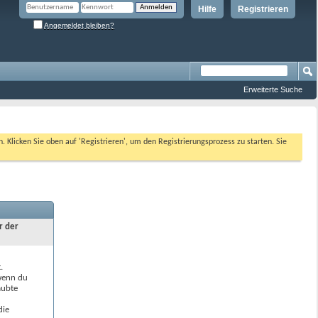
Hilfe
Registrieren
Angemeldet bleiben?
Erweiterte Suche
n. Klicken Sie oben auf 'Registrieren', um den Registrierungsprozess zu starten. Sie
r der
.
 wenn du
aubte
die