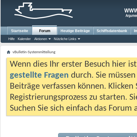
Startseite
Forum
Heutige Beiträge
Schiffsdatenbank
I
Hilfe
Kalender
Aktionen
Nützliche Links
vBulletin-Systemmitteilung
Wenn dies Ihr erster Besuch hier ist,
gestellte Fragen
durch. Sie müssen
Beiträge verfassen können. Klicken 
Registrierungsprozess zu starten. S
Suchen Sie sich einfach das Forum a