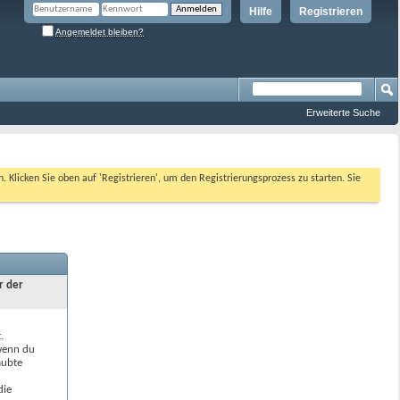
Hilfe
Registrieren
Angemeldet bleiben?
Erweiterte Suche
n. Klicken Sie oben auf 'Registrieren', um den Registrierungsprozess zu starten. Sie
r der
.
 wenn du
aubte
die