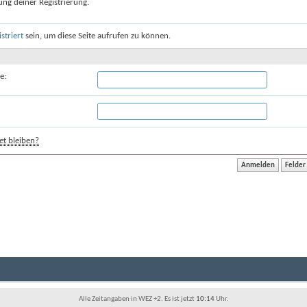
ung deiner Registrierung.
istriert
sein, um diese Seite aufrufen zu können.
e:
t bleiben?
Alle Zeitangaben in WEZ +2. Es ist jetzt
10:14
Uhr.