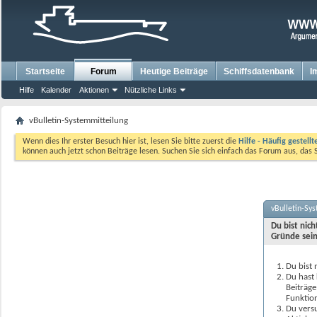
Startseite
Forum
Heutige Beiträge
Schiffsdatenbank
I
Hilfe
Kalender
Aktionen
Nützliche Links
vBulletin-Systemmitteilung
Wenn dies Ihr erster Besuch hier ist, lesen Sie bitte zuerst die
Hilfe - Häufig gestell
können auch jetzt schon Beiträge lesen. Suchen Sie sich einfach das Forum aus, das 
vBulletin-Sy
Du bist nic
Gründe sein
Du bist 
Du hast 
Beiträge
Funktion
Du versu