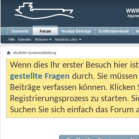
Startseite
Forum
Heutige Beiträge
Schiffsdatenbank
I
Hilfe
Kalender
Aktionen
Nützliche Links
vBulletin-Systemmitteilung
Wenn dies Ihr erster Besuch hier ist,
gestellte Fragen
durch. Sie müssen
Beiträge verfassen können. Klicken 
Registrierungsprozess zu starten. S
Suchen Sie sich einfach das Forum a