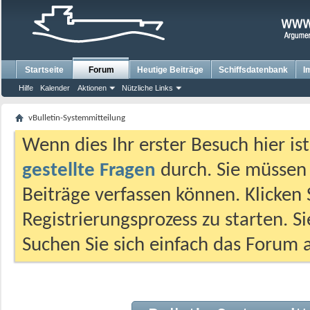
Startseite
Forum
Heutige Beiträge
Schiffsdatenbank
I
Hilfe
Kalender
Aktionen
Nützliche Links
vBulletin-Systemmitteilung
Wenn dies Ihr erster Besuch hier ist,
gestellte Fragen
durch. Sie müssen
Beiträge verfassen können. Klicken 
Registrierungsprozess zu starten. S
Suchen Sie sich einfach das Forum a