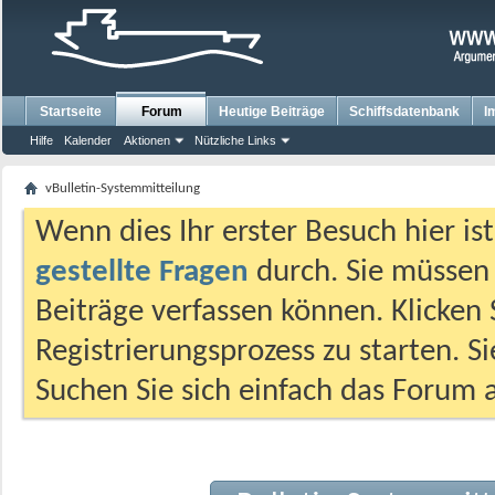
Startseite
Forum
Heutige Beiträge
Schiffsdatenbank
I
Hilfe
Kalender
Aktionen
Nützliche Links
vBulletin-Systemmitteilung
Wenn dies Ihr erster Besuch hier ist,
gestellte Fragen
durch. Sie müssen
Beiträge verfassen können. Klicken 
Registrierungsprozess zu starten. S
Suchen Sie sich einfach das Forum a