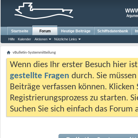
Startseite
Forum
Heutige Beiträge
Schiffsdatenbank
I
Hilfe
Kalender
Aktionen
Nützliche Links
vBulletin-Systemmitteilung
Wenn dies Ihr erster Besuch hier ist,
gestellte Fragen
durch. Sie müssen
Beiträge verfassen können. Klicken 
Registrierungsprozess zu starten. S
Suchen Sie sich einfach das Forum a