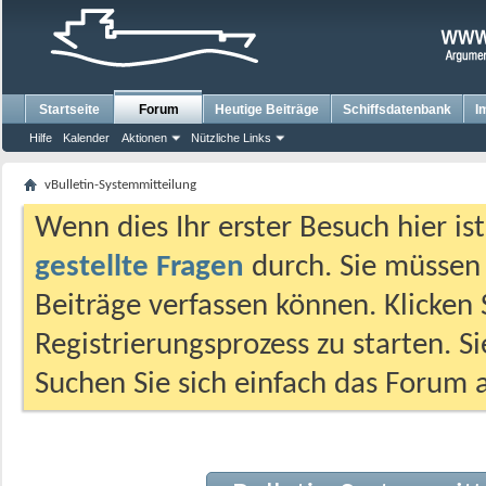
Startseite
Forum
Heutige Beiträge
Schiffsdatenbank
I
Hilfe
Kalender
Aktionen
Nützliche Links
vBulletin-Systemmitteilung
Wenn dies Ihr erster Besuch hier ist,
gestellte Fragen
durch. Sie müssen
Beiträge verfassen können. Klicken 
Registrierungsprozess zu starten. S
Suchen Sie sich einfach das Forum a