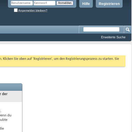
Hilfe
Registrieren
Angemeldet bleiben?
Erweiterte Suche
n. Klicken Sie oben auf 'Registrieren', um den Registrierungsprozess zu starten. Sie
r der
.
 wenn du
aubte
die