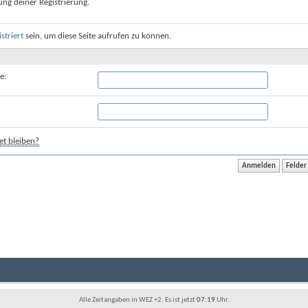
ung deiner Registrierung.
istriert
sein, um diese Seite aufrufen zu können.
e:
t bleiben?
Alle Zeitangaben in WEZ +2. Es ist jetzt
07:19
Uhr.