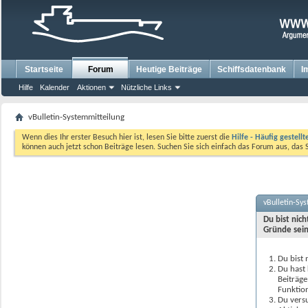
Startseite
Forum
Heutige Beiträge
Schiffsdatenbank
I
Hilfe
Kalender
Aktionen
Nützliche Links
vBulletin-Systemmitteilung
Wenn dies Ihr erster Besuch hier ist, lesen Sie bitte zuerst die
Hilfe - Häufig gestell
können auch jetzt schon Beiträge lesen. Suchen Sie sich einfach das Forum aus, das 
vBulletin-Sy
Du bist nic
Gründe sein
Du bist 
Du hast 
Beiträge
Funktion
Du versu