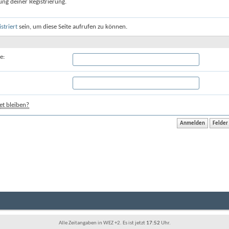
ung deiner Registrierung.
istriert
sein, um diese Seite aufrufen zu können.
e:
t bleiben?
Alle Zeitangaben in WEZ +2. Es ist jetzt
17:52
Uhr.