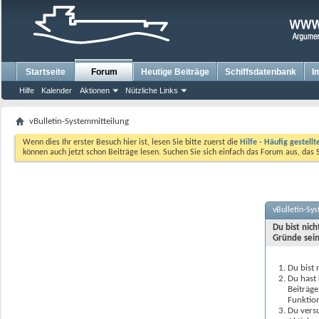
Startseite
Forum
Heutige Beiträge
Schiffsdatenbank
I
Hilfe
Kalender
Aktionen
Nützliche Links
vBulletin-Systemmitteilung
Wenn dies Ihr erster Besuch hier ist, lesen Sie bitte zuerst die
Hilfe - Häufig gestell
können auch jetzt schon Beiträge lesen. Suchen Sie sich einfach das Forum aus, das 
vBulletin-Sy
Du bist nic
Gründe sein
Du bist 
Du hast 
Beiträge
Funktion
Du versu