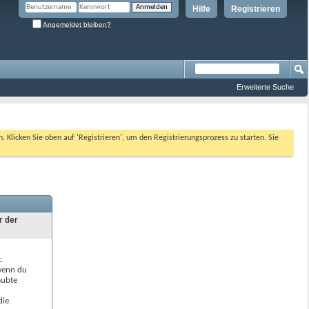
Hilfe
Registrieren
Angemeldet bleiben?
Erweiterte Suche
n. Klicken Sie oben auf 'Registrieren', um den Registrierungsprozess zu starten. Sie
r der
.
 wenn du
aubte
die