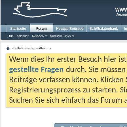
Startseite
Forum
Heutige Beiträge
Schiffsdatenbank
I
Hilfe
Kalender
Aktionen
Nützliche Links
vBulletin-Systemmitteilung
Wenn dies Ihr erster Besuch hier ist,
gestellte Fragen
durch. Sie müssen
Beiträge verfassen können. Klicken 
Registrierungsprozess zu starten. S
Suchen Sie sich einfach das Forum a