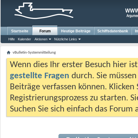
Startseite
Forum
Heutige Beiträge
Schiffsdatenbank
I
Hilfe
Kalender
Aktionen
Nützliche Links
vBulletin-Systemmitteilung
Wenn dies Ihr erster Besuch hier ist,
gestellte Fragen
durch. Sie müssen
Beiträge verfassen können. Klicken 
Registrierungsprozess zu starten. S
Suchen Sie sich einfach das Forum a